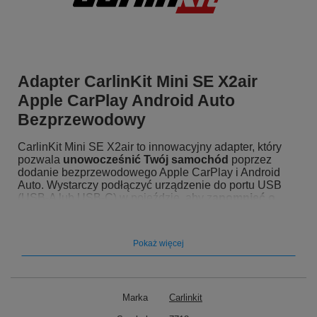
Adapter CarlinKit Mini SE X2air
Apple CarPlay Android Auto
Bezprzewodowy
CarlinKit Mini SE X2air to innowacyjny adapter, który
pozwala
unowocześnić Twój samochód
poprzez
dodanie bezprzewodowego Apple CarPlay i Android
Auto. Wystarczy podłączyć urządzenie do portu USB
(USB-A lub USB-C) w pojeździe, aby z
apomnieć o
plątaninie kabli
– Twój telefon połączy się z systemem
infotainment automatycznie przy każdym uruchomieniu
silnika. Zamień tradycyjne, przewodowe połączenie na
Pokaż więcej
nowoczesną wygodę i ciesz się pełnią możliwości
smartfona podczas każdej podróży!
Marka
Carlinkit