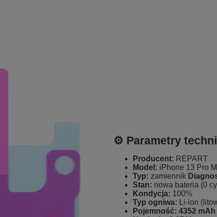
⚙️ Parametry techn
Producent:
REPART
Model:
iPhone 13 Pro 
Typ:
zamiennik
Diagno
Stan:
nowa bateria (0 c
Kondycja:
100%
Typ ogniwa:
Li-ion (lit
Pojemność:
4352 mAh