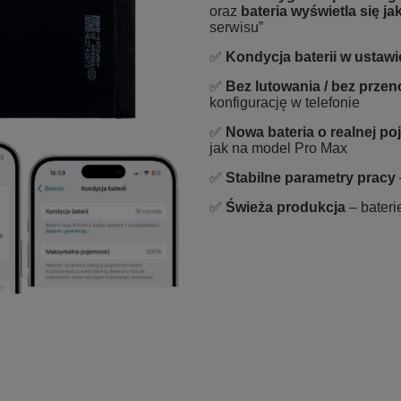
oraz
bateria wyświetla się j
serwisu”
✅
Kondycja baterii w ustaw
✅
Bez lutowania / bez prze
konfigurację w telefonie
✅
Nowa bateria o realnej p
jak na model Pro Max
✅
Stabilne parametry pracy
✅
Świeża produkcja
– bateri