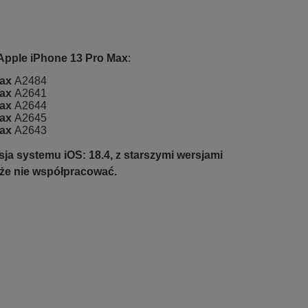
Apple iPhone 13 Pro Max
:
Max
A2484
Max
A2641
Max
A2644
Max
A2645
Max
A2643
ja systemu iOS: 18.4, z starszymi wersjami
że nie współpracować.