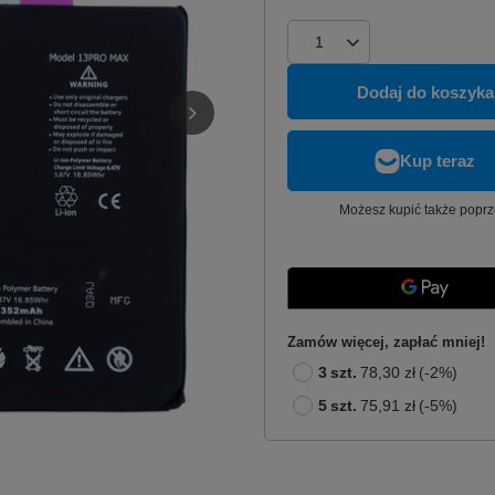
Dodaj do koszyka
Możesz kupić także poprz
Zamów więcej, zapłać mniej!
3
szt.
78,30 zł
(-
2
%)
5
szt.
75,91 zł
(-
5
%)