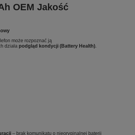
mAh OEM Jakość
żowy
elefon może rozpoznać ją
ch działa
podgląd kondycji (Battery Health)
.
racji
– brak komunikatu o nieoryginalnej baterii