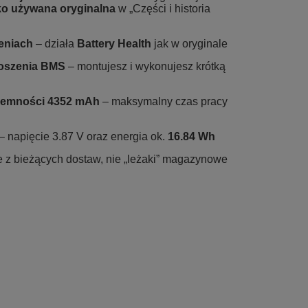
ako używana oryginalna
w „Części i historia
ieniach
– działa
Battery Health
jak w oryginale
noszenia BMS
– montujesz i wykonujesz krótką
ojemności 4352 mAh
– maksymalny czas pracy
– napięcie 3.87 V oraz energia ok.
16.84 Wh
e z bieżących dostaw, nie „leżaki” magazynowe