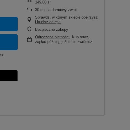
149,00 zł
30
dni na darmowy zwrot
Sprawdź, w którym sklepie obejrzysz
i kupisz od ręki
Bezpieczne zakupy
Odroczone płatności
. Kup teraz,
zapłać później, jeżeli nie zwrócisz
ez: