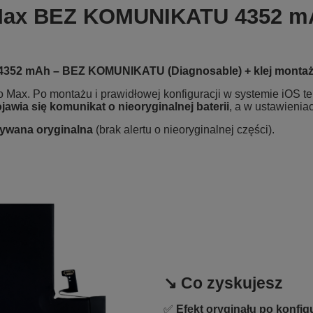
o Max BEZ KOMUNIKATU 4352 
 4352 mAh – BEZ KOMUNIKATU (Diagnosable) + klej monta
 Max. Po montażu i prawidłowej konfiguracji w systemie iOS t
ojawia się komunikat o nieoryginalnej baterii
, a w ustawienia
używana oryginalna
(brak alertu o nieoryginalnej części).
↘️ Co zyskujesz
✅
Efekt oryginału po konfigu