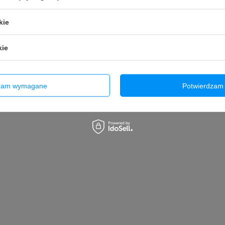
kie
kie
dzam wymagane
Potwierdzam 