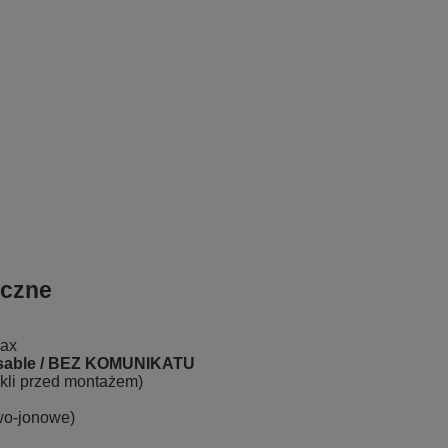
iczne
Max
sable / BEZ KOMUNIKATU
ykli przed montażem)
owo-jonowe)