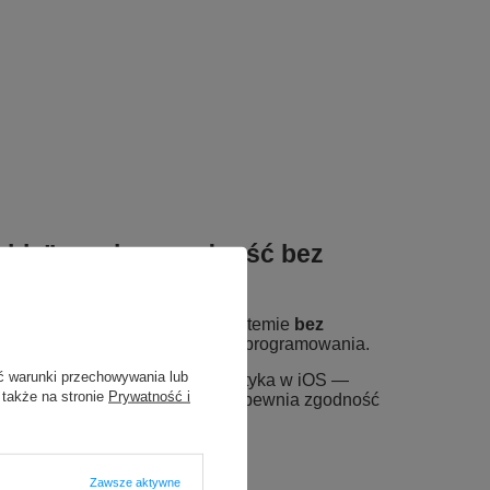
able” – pełna zgodność bez
żliwia przypisanie baterii w systemie
bez
bez lutowania, zgrzewania i bez programowania.
ć warunki przechowywania lub
az krótka konfiguracja/diagnostyka w iOS —
 także na stronie
Prywatność i
„Oryginalna / używana”
, co zapewnia zgodność
wyświetlanie
kondycji baterii
.
Zawsze aktywne