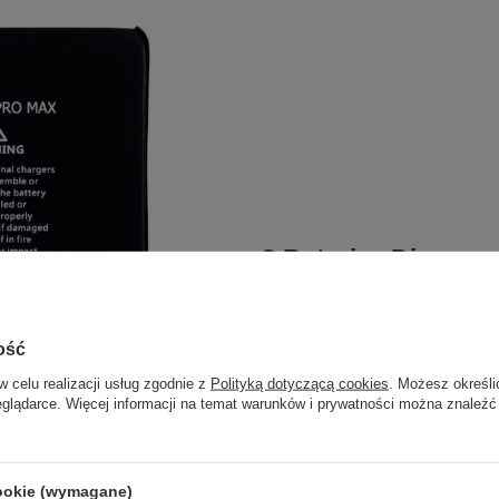
? Bateria „Diagnos
programowania
Seria baterii
Diagnosable
umo
ość
przenoszenia układu BMS
, 
w celu realizacji usług zgodnie z
Polityką dotyczącą cookies
. Możesz określi
Wystarczy poprawny montaż or
eglądarce. Więcej informacji na temat warunków i prywatności można znaleźć
iPhone rozpozna baterię jako
z systemem oraz prawidłowe 
cookie (wymagane)