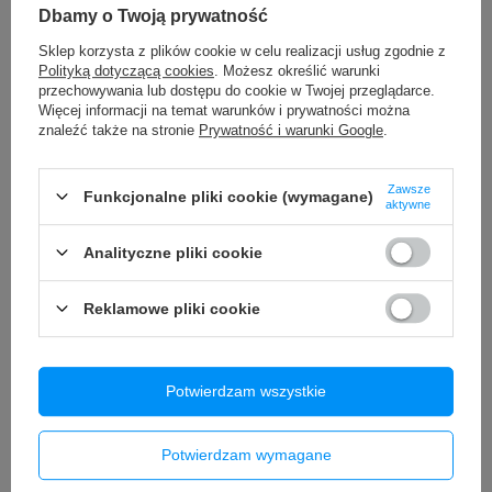
Dbamy o Twoją prywatność
Bateria Akumulator Zasilacz do
Bateria do Xiaomi Redmi Note 10
Sklep korzysta z plików cookie w celu realizacji usług zgodnie z
odkurzacza Dyson V8 SV10 21.6V
Pro 5G / Poco X3 GT BM57 4900
Polityką dotyczącą cookies
. Możesz określić warunki
6000mAh
mAh + Taśma
przechowywania lub dostępu do cookie w Twojej przeglądarce.
149,90 zł
59,90 zł
/
szt.
Więcej informacji na temat warunków i prywatności można
/
szt.
znaleźć także na stronie
Prywatność i warunki Google
.
Zawsze
Funkcjonalne pliki cookie (wymagane)
aktywne
Analityczne pliki cookie
Reklamowe pliki cookie
Potwierdzam wszystkie
Bateria do Apple iPhone 12
Bateria Akumulator do Xiaomi Mi 9
REPART 3250mAh większa
SE BM3M - 3070mAh 3.85V Li-ion +
pojemność
Klej
Potwierdzam wymagane
60,95 zł
39,90 zł
/
szt.
/
szt.