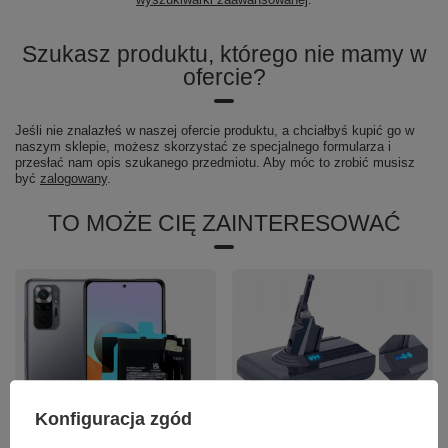
Szukasz produktu, którego nie mamy w
ofercie?
Jeśli nie znalazłeś w naszej ofercie produktu, a chciałbyś kupić go w
naszym sklepie, możesz skorzystać ze specjalnego formularza i
przesłać nam opis szukanego przedmiotu. Aby móc to zrobić musisz
być
zalogowany
.
TO MOŻE CIĘ ZAINTERESOWAĆ
Konfiguracja zgód