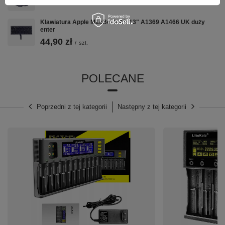
W przeciwieństwie do małych ładowarek USB, ten
Klawiatura Apple MacBook Air 13" A1369 A1466 UK duży
model wykorzystuje dedykowane zasilanie 12V,
enter
co zapewnia stabilny prąd ładowania dla
44,90 zł
wszystkich 12 slotów jednocześnie, bez spadków
/
szt.
napięcia.
POLECANE
Poprzedni z tej kategorii
Następny z tej kategorii