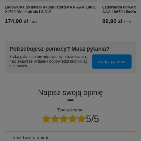
Ładowarka do baterii akumulatorów AA AAA 18650
Ładowarka uniwersaln
21700 9V LiitoKala Lii-S12
AAA 18650 LiitoKala 
174,90 zł
89,90 zł
/
szt.
/
szt.
Potrzebujesz pomocy? Masz pytania?
↘️ Cechy produktu:
Zadaj pytanie a my odpowiemy niezwłocznie,
Zadaj pytanie
najciekawsze pytania i odpowiedzi publikując
dla innych.
✅ Maksymalna wydajność i oszczędność czasu
Koniec z czekaniem na wolne miejsce w małej
ładowarce. VC12+ obsłuży wszystkie Twoje
Napisz swoją opinię
akumulatory w jednym cyklu, co jest kluczowe
przy intensywnym użytkowaniu sprzętu.
✅ Automatyczne sterowanie procesowe
Twoja ocena:
5/5
Urządzenie wykorzystuje metodę
-∆V (minus
delta V)
, która precyzyjnie wykrywa moment
pełnego naładowania i przełącza się w tryb
podtrzymania, chroniąc ogniwa przed
Treść twojej opinii
przeładowaniem.