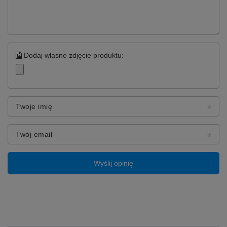
✅ Systemy bezpieczeństwa Multi-Protect
Ładowarka posiada zaawansowane
zabezpieczenia przed przegrzaniem, zwarciem
oraz odwrotną polaryzacją. Wykrywa również
Dodaj własne zdjęcie produktu:
uszkodzone ogniwa oraz zwykłe baterie
alkaliczne (których nie wolno ładować).
✅ Doskonałe odprowadzanie ciepła
Dzięki dużej powierzchni i przemyślanej
Twoje imię
konstrukcji, ładowarka efektywnie rozprasza
ciepło, co przekłada się na dłuższą żywotność
zarówno urządzenia, jak i samych akumulatorów.
Twój email
Wyślij opinię