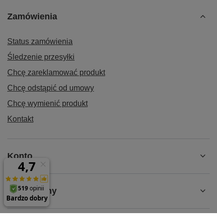
Zamówienia
Status zamówienia
Śledzenie przesyłki
Chcę zareklamować produkt
Chcę odstąpić od umowy
Chcę wymienić produkt
Kontakt
Konto
Regulaminy
↘️ Kompatybilność: