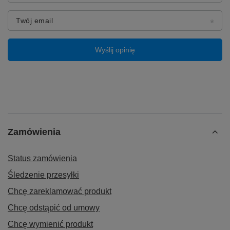
Twój email
➡️ Szybka instalacja bez przeróbek:
Wyślij opinię
Urządzenie zostało zaprojektowane z myślą o prostym
montażu.
Wystarczy podłączyć adapter do
fabrycznego portu USB w samochodzie, a system
uruchomi się automatycznie.
Nie są potrzebne żadne
narzędzia ani ingerencja w elektronikę auta.
Zamówienia
Status zamówienia
Śledzenie przesyłki
Chcę zareklamować produkt
Chcę odstąpić od umowy
Chcę wymienić produkt