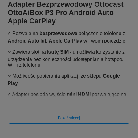
Adapter Bezprzewodowy Ottocast
OttoAiBox P3 Pro Android Auto
Apple CarPlay
⭐️ Pozwala na
bezprzewodowe
połączenie telefonu z
Android Auto lub Apple CarPlay
w Twoim pojeździe
⭐️ Zawiera slot na
kartę SIM -
umożliwia korzystanie z
urządzenia bez konieczności udostępniania hotspotu
WiFi z telefonu
⭐️ Możliwość pobierania aplikacji ze sklepu
Google
Play
⭐️ Adapter posiada wyjście
mini HDMI
pozwalające na
współdzielenie ekranu głównego z ekranami np. na
zagłówkach
Pokaż więcej