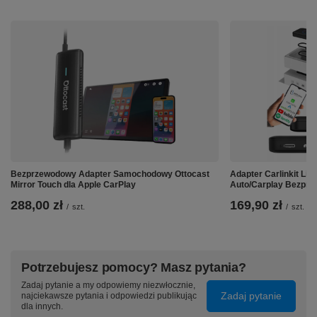
Bezprzewodowy Adapter Samochodowy Ottocast
Adapter Carlinkit Li
➡️ Więcej możliwości w Twoim
Mirror Touch dla Apple CarPlay
Auto/Carplay Bezpr
288,00 zł
169,90 zł
samochodzie:
/
szt.
/
szt.
OttoAiBox P3 Pro sprawia, że ekran fabryczny w aucie
staje się znacznie bardziej funkcjonalny.
Możesz
wygodnie korzystać z nawigacji, muzyki,
Potrzebujesz pomocy? Masz pytania?
komunikatorów i innych aplikacji bez
każdorazowego podłączania telefonu kablem.
Dzięki
Zadaj pytanie a my odpowiemy niezwłocznie,
Zadaj pytanie
najciekawsze pytania i odpowiedzi publikując
rozbudowanemu systemowi urządzenie sprawdzi się
dla innych.
zarówno na co dzień, jak i w dłuższych trasach.