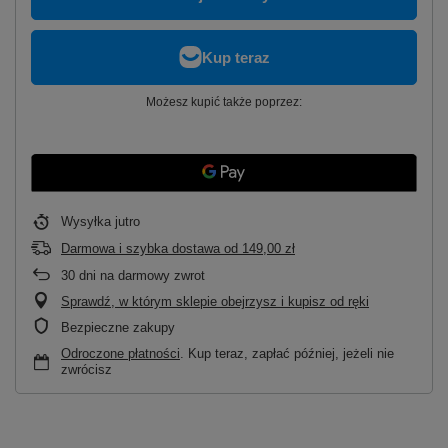
Możesz kupić także poprzez:
Wysyłka
jutro
Darmowa i szybka dostawa
od
149,00 zł
30
dni na darmowy zwrot
Sprawdź, w którym sklepie obejrzysz i kupisz od ręki
Bezpieczne zakupy
Odroczone płatności
. Kup teraz, zapłać później, jeżeli nie
zwrócisz