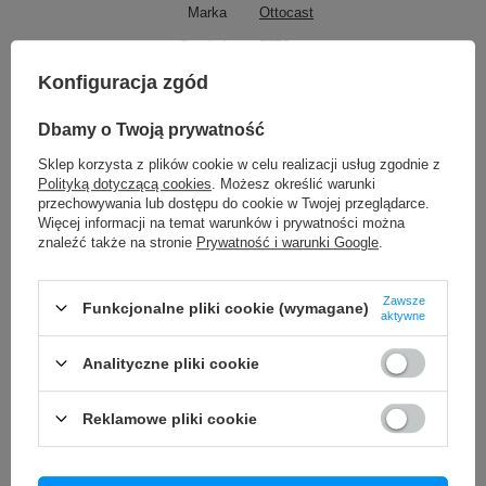
Marka
Ottocast
Symbol
7772
Gwarancja
Gwarancja sprzedawcy 12
Konfiguracja zgód
miesięcy
Dbamy o Twoją prywatność
TO MOŻE CIĘ ZAINTERESOWAĆ
Sklep korzysta z plików cookie w celu realizacji usług zgodnie z
Polityką dotyczącą cookies
. Możesz określić warunki
przechowywania lub dostępu do cookie w Twojej przeglądarce.
Więcej informacji na temat warunków i prywatności można
Adapter Carlinkit Lite S HDMI 2/16GB Android Auto/Carplay
Bezprzewodowy
znaleźć także na stronie
Prywatność i warunki Google
.
169,90 zł
/
szt.
Zawsze
Adapter Przejściówka Carlinkit HDMI Streaming Box Apple
Funkcjonalne pliki cookie (wymagane)
aktywne
CarPlay
119,90 zł
/
szt.
Analityczne pliki cookie
Kabel Złącze USB-C DisplayPort 1.4 8K 60Hz 4K 144Hz MAC
ThunderBolt 3/4
➡️ Najważniejsze zalety:
Reklamowe pliki cookie
45,00 zł
/
szt.
Carlinkit Tbox Basic Android 11 - 2G/16G Bezprzewodowy
✅ zamienia przewodowy CarPlay w wygodną
Apple Carplay Android Auto / Karta SD