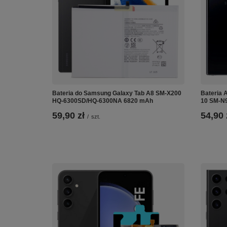
Bateria do Samsung Galaxy Tab A8 SM-X200
Bateria 
HQ-6300SD/HQ-6300NA 6820 mAh
10 SM-N
59,90 zł
54,90 
/
szt.