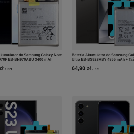
Akumulator do Samsung Galaxy Note
Bateria Akumulator do Samsung Ga
970F EB-BN970ABU 3400 mAh
Ultra EB-BS928ABY 4855 mAh + Ta
zł
64,90 zł
/
szt.
/
szt.