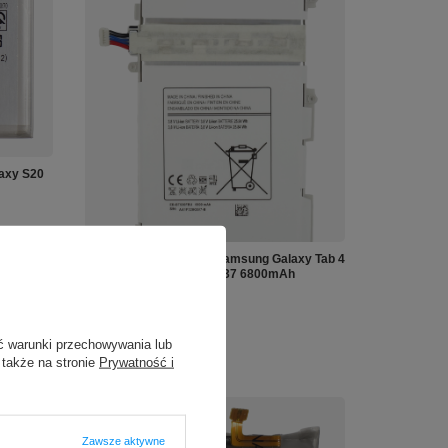
axy S20
Bateria akumulator do Samsung Galaxy Tab 4
T530 T531 T533 T535 T537 6800mAh
45,00 zł
/
szt.
ć warunki przechowywania lub
 także na stronie
Prywatność i
Zawsze aktywne