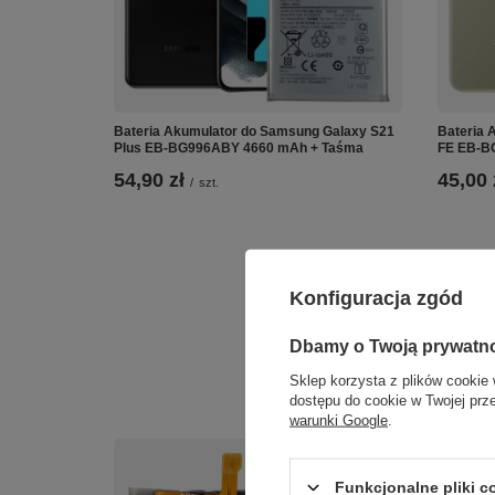
Bateria Akumulator do Samsung Galaxy S21
Bateria 
Plus EB-BG996ABY 4660 mAh + Taśma
FE EB-B
54,90 zł
45,00 
/
szt.
Konfiguracja zgód
Dbamy o Twoją prywatn
Sklep korzysta z plików cookie 
dostępu do cookie w Twojej prz
warunki Google
.
Funkcjonalne pliki 