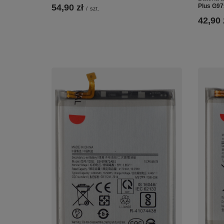
Plus G97
54,90 zł
/
szt.
42,90 