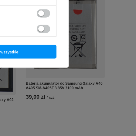
wszystkie
Bateria akumulator do Samsung Galaxy A40
A405 SM-A405F 3.85V 3100 mAh
39,00 zł
/
szt.
laxy A02