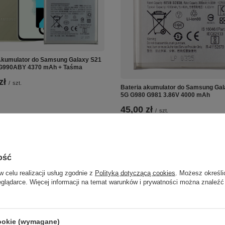
Akumulator do Samsung Galaxy S21
G990ABY 4370 mAh + Taśma
zł
/
szt.
Bateria akumulator do Samsung Gal
5G G980 G981 3.86V 4000 mAh
45,00 zł
/
szt.
ość
w celu realizacji usług zgodnie z
Polityką dotyczącą cookies
. Możesz określi
eglądarce. Więcej informacji na temat warunków i prywatności można znaleźć
cookie (wymagane)