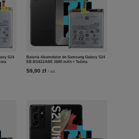
laxy S24
Bateria Akumulator do Samsung Galaxy S24
śma
EB-BS922ABE 3880 mAh + Taśma
59,90 zł
/
szt.