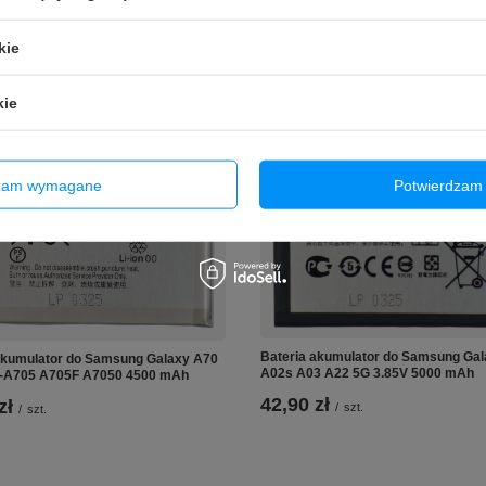
kie
kie
dzam wymagane
Potwierdzam 
Bateria akumulator do Samsung Ga
akumulator do Samsung Galaxy A70
A02s A03 A22 5G 3.85V 5000 mAh
-A705 A705F A7050 4500 mAh
42,90 zł
zł
/
szt.
/
szt.