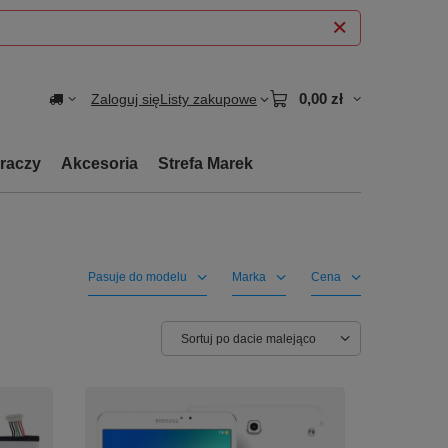
0,00 zł
Zaloguj się
Listy zakupowe
graczy
Akcesoria
Strefa Marek
Pasuje do modelu
Marka
Cena
Zmień sortowanie
Sortuj po dacie malejąco