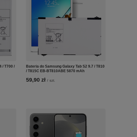
 / T700 /
Bateria do Samsung Galaxy Tab S2 9.7 / T810
/ T815C EB-BT810ABE 5870 mAh
59,90 zł
/
szt.