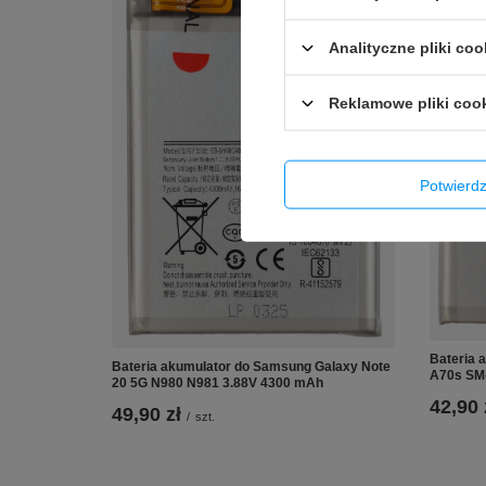
Analityczne pliki coo
Reklamowe pliki coo
Potwier
Bateria 
Bateria akumulator do Samsung Galaxy Note
A70s SM
20 5G N980 N981 3.88V 4300 mAh
42,90 
49,90 zł
/
szt.